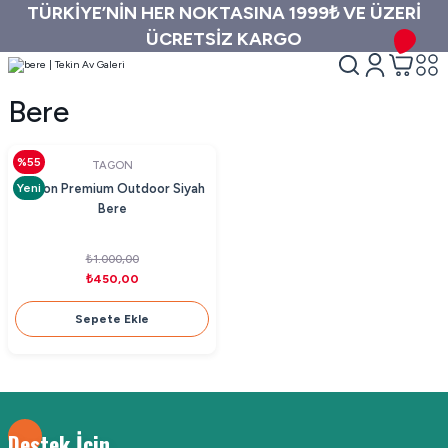
TÜRKİYE’NİN HER NOKTASINA 1999₺ VE ÜZERİ
ÜCRETSİZ KARGO
Bere
%55
TAGON
Yeni
Tagon Premium Outdoor Siyah
Bere
₺1.000,00
₺450,00
Sepete Ekle
Destek İçin