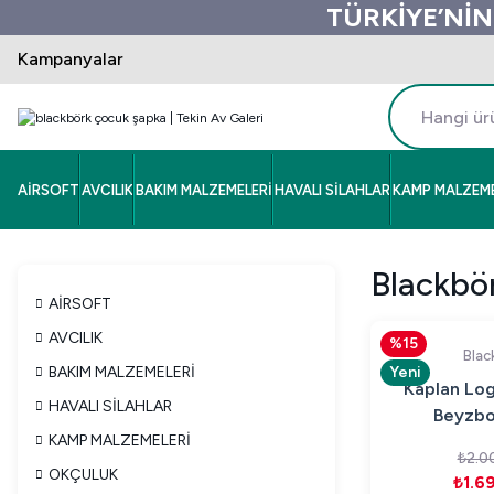
TÜRKİYE’NİN
Kampanyalar
AİRSOFT
AVCILIK
BAKIM MALZEMELERİ
HAVALI SİLAHLAR
KAMP MALZEME
Blackbö
AİRSOFT
AVCILIK
%15
Blac
BAKIM MALZEMELERİ
Yeni
Kaplan Lo
HAVALI SİLAHLAR
Beyzbo
KAMP MALZEMELERİ
₺2.0
OKÇULUK
₺1.6