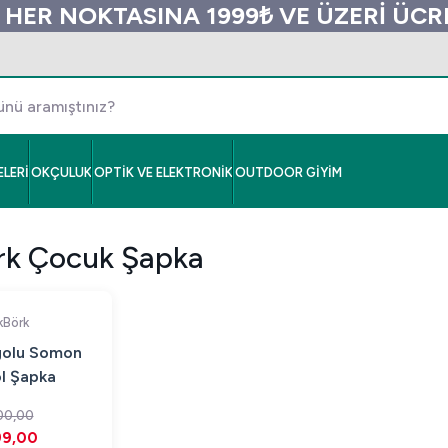
 HER NOKTASINA 1999₺ VE ÜZERİ ÜC
LERİ
OKÇULUK
OPTİK VE ELEKTRONİK
OUTDOOR GİYİM
rk Çocuk Şapka
kBörk
golu Somon
l Şapka
00,00
99,00