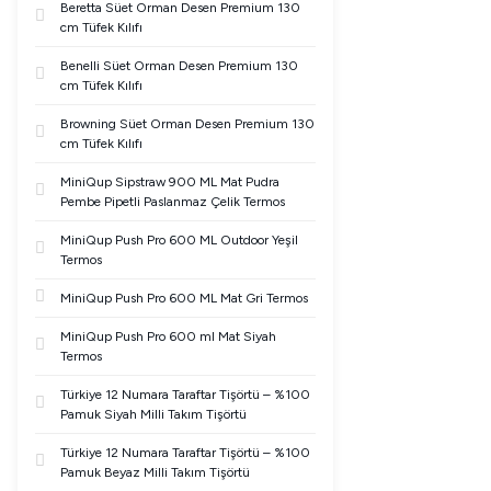
Beretta Süet Orman Desen Premium 130
cm Tüfek Kılıfı
Benelli Süet Orman Desen Premium 130
cm Tüfek Kılıfı
Browning Süet Orman Desen Premium 130
cm Tüfek Kılıfı
MiniQup Sipstraw 900 ML Mat Pudra
Pembe Pipetli Paslanmaz Çelik Termos
MiniQup Push Pro 600 ML Outdoor Yeşil
Termos
MiniQup Push Pro 600 ML Mat Gri Termos
MiniQup Push Pro 600 ml Mat Siyah
Termos
Türkiye 12 Numara Taraftar Tişörtü – %100
Pamuk Siyah Milli Takım Tişörtü
Türkiye 12 Numara Taraftar Tişörtü – %100
Pamuk Beyaz Milli Takım Tişörtü