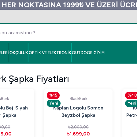
 HER NOKTASINA 1999₺ VE ÜZERİ ÜC
LERİ
OKÇULUK
OPTİK VE ELEKTRONİK
OUTDOOR GİYİM
k Şapka Fiyatları
%15
%4
kBörk
BlackBörk
Yeni
Yeni
lu Bej-Siyah
Kaplan Logolu Somon
K
r Şapka
Beyzbol Şapka
Petr
00,00
₺2.000,00
99,00
₺1.699,00