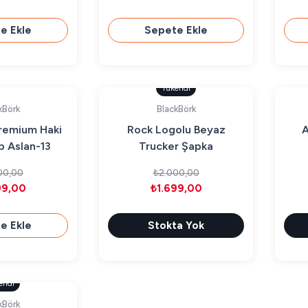
e Ekle
Sepete Ekle
Tükendi
kBörk
BlackBörk
remium Haki
Rock Logolu Beyaz
A
 Aslan-13
Trucker Şapka
olu
00,00
₺2.000,00
99,00
₺1.699,00
e Ekle
Stokta Yok
endi
kBörk