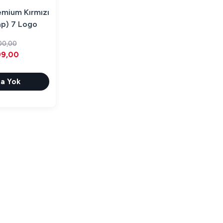
emium Kırmızı
p) 7 Logo
00,00
99,00
a Yok