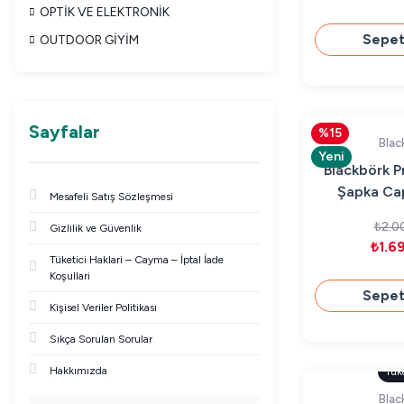
OPTİK VE ELEKTRONİK
Sepet
OUTDOOR GİYİM
Sayfalar
%15
Blac
Yeni
Blackbörk P
Şapka Cap
Mesafeli Satış Sözleşmesi
Log
₺2.0
Gizlilik ve Güvenlik
₺1.6
Tüketici Haklari – Cayma – İptal İade
Koşullari
Sepet
Kişisel Veriler Politikası
Sıkça Sorulan Sorular
Hakkımızda
Tük
Blac