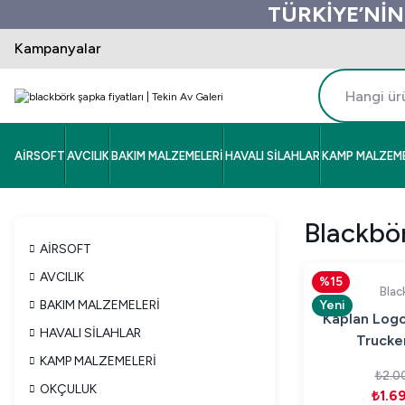
TÜRKİYE’NİN
Kampanyalar
AİRSOFT
AVCILIK
BAKIM MALZEMELERİ
HAVALI SİLAHLAR
KAMP MALZEME
Blackbör
AİRSOFT
AVCILIK
%15
Blac
BAKIM MALZEMELERİ
Yeni
Kaplan Logo
HAVALI SİLAHLAR
Trucke
KAMP MALZEMELERİ
₺2.0
OKÇULUK
₺1.6