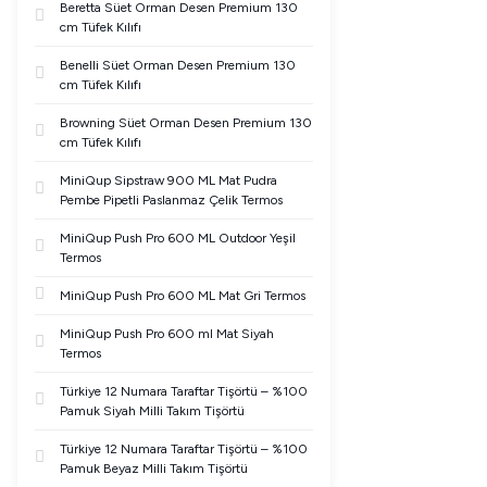
Beretta Süet Orman Desen Premium 130
cm Tüfek Kılıfı
Benelli Süet Orman Desen Premium 130
cm Tüfek Kılıfı
Browning Süet Orman Desen Premium 130
cm Tüfek Kılıfı
MiniQup Sipstraw 900 ML Mat Pudra
Pembe Pipetli Paslanmaz Çelik Termos
MiniQup Push Pro 600 ML Outdoor Yeşil
Termos
MiniQup Push Pro 600 ML Mat Gri Termos
MiniQup Push Pro 600 ml Mat Siyah
Termos
Türkiye 12 Numara Taraftar Tişörtü – %100
Pamuk Siyah Milli Takım Tişörtü
Türkiye 12 Numara Taraftar Tişörtü – %100
Pamuk Beyaz Milli Takım Tişörtü