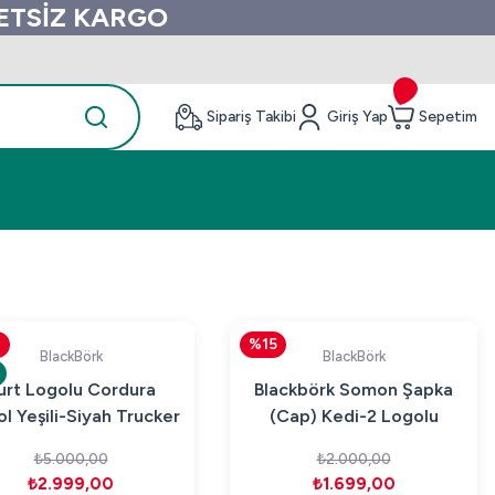
RETSİZ KARGO
Sipariş Takibi
Giriş Yap
Sepetim
0
%15
BlackBörk
BlackBörk
urt Logolu Cordura
Blackbörk Somon Şapka
ol Yeşili-Siyah Trucker
(Cap) Kedi-2 Logolu
Şapka
₺5.000,00
₺2.000,00
₺2.999,00
₺1.699,00