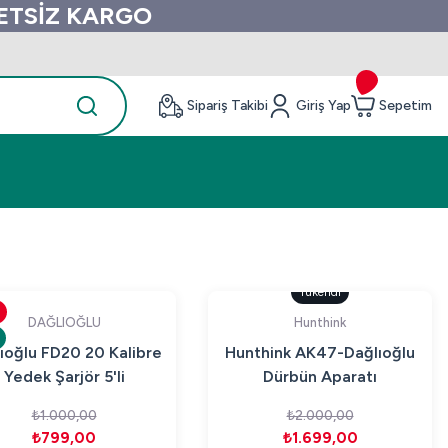
RETSİZ KARGO
Sipariş Takibi
Giriş Yap
Sepetim
Tükendi
DAĞLIOĞLU
Hunthink
ıoğlu FD20 20 Kalibre
Hunthink AK47-Dağlıoğlu
Yedek Şarjör 5'li
Dürbün Aparatı
₺1.000,00
₺2.000,00
₺799,00
₺1.699,00