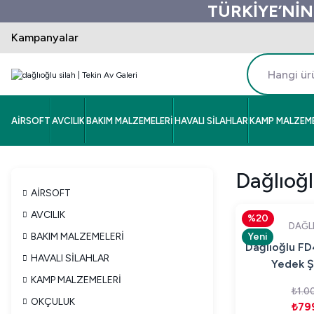
TÜRKİYE’NİN
Kampanyalar
AİRSOFT
AVCILIK
BAKIM MALZEMELERİ
HAVALI SİLAHLAR
KAMP MALZEME
Dağlıoğl
AİRSOFT
AVCILIK
%20
DAĞL
BAKIM MALZEMELERİ
Yeni
Dağlıoğlu FD
HAVALI SİLAHLAR
Yedek Şa
KAMP MALZEMELERİ
₺1.0
OKÇULUK
₺79