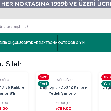
 HER NOKTASINA 1999₺ VE ÜZERİ ÜC
LERİ
OKÇULUK
OPTİK VE ELEKTRONİK
OUTDOOR GİYİM
u Silah
%20
%20
IOĞLU
DAĞLIOĞLU
Yeni
Yeni
47 36 Kalibre
Dağlıoğlu FD63 12 Kalibre
Dağl
rjör 8'li
Yedek Şarjör 5'li
00,00
₺1.000,00
9,00
₺799,00