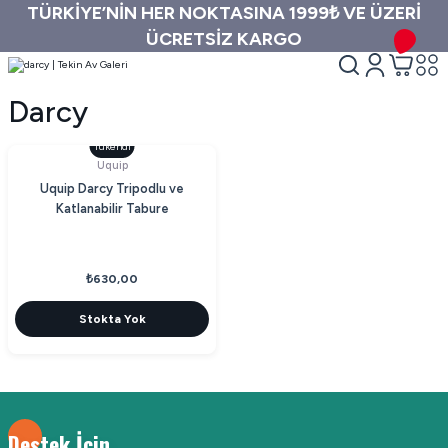
TÜRKİYE’NİN HER NOKTASINA 1999₺ VE ÜZERİ
ÜCRETSİZ KARGO
Darcy
Tükendi
Uquip
Uquip Darcy Tripodlu ve
Katlanabilir Tabure
₺630,00
Stokta Yok
Destek İçin