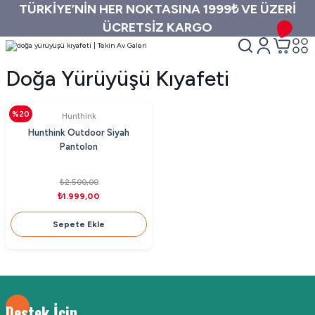
TÜRKİYE’NİN HER NOKTASINA 1999₺ VE ÜZERİ
ÜCRETSİZ KARGO
Doğa Yürüyüşü Kıyafeti
%20
Hunthink
Hunthink Outdoor Siyah
Pantolon
₺2.500,00
₺1.999,00
Sepete Ekle
Destek İçin