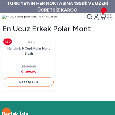
TÜRKİYE’NİN HER NOKTASINA 1999₺ VE ÜZERİ
ÜCRETSİZ KARGO
En Ucuz Erkek Polar Mont
%30
Hunthink
Hunthink 6 Cepli Polar Mont
Siyah
₺2.000,00
₺1.399,00
Sepete Ekle
Destek İçin