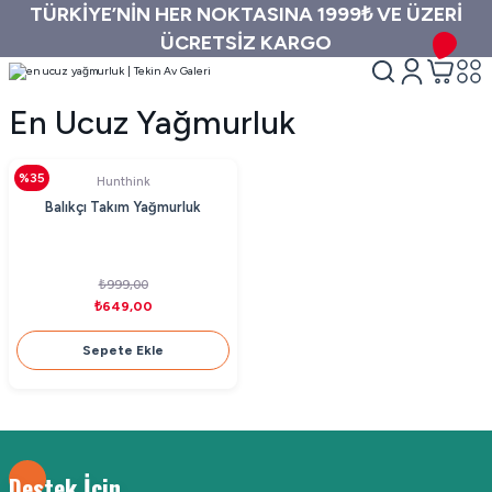
TÜRKİYE’NİN HER NOKTASINA 1999₺ VE ÜZERİ
ÜCRETSİZ KARGO
En Ucuz Yağmurluk
%35
Hunthink
Balıkçı Takım Yağmurluk
₺999,00
₺649,00
Sepete Ekle
Destek İçin