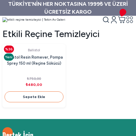
TÜRKİYE’NİN HER NOKTASINA 1999₺ VE ÜZERİ
ÜCRETSİZ KARGO
Etkili Reçine Temizleyici
%36
Ballistol
Yeni
Ballistol Resin Romever, Pompa
Sprey 150 ml (Reçine Sökücü)
₺750,00
₺480,00
Sepete Ekle
Destek İçin