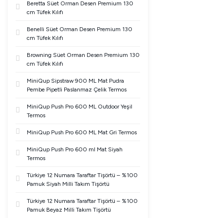
Beretta Süet Orman Desen Premium 130
cm Tüfek Kılıfı
Benelli Süet Orman Desen Premium 130
cm Tüfek Kılıfı
Browning Süet Orman Desen Premium 130
cm Tüfek Kılıfı
MiniQup Sipstraw 900 ML Mat Pudra
Pembe Pipetli Paslanmaz Çelik Termos
MiniQup Push Pro 600 ML Outdoor Yeşil
Termos
MiniQup Push Pro 600 ML Mat Gri Termos
MiniQup Push Pro 600 ml Mat Siyah
Termos
Türkiye 12 Numara Taraftar Tişörtü – %100
Pamuk Siyah Milli Takım Tişörtü
Türkiye 12 Numara Taraftar Tişörtü – %100
Pamuk Beyaz Milli Takım Tişörtü