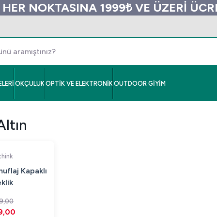
 HER NOKTASINA 1999₺ VE ÜZERİ ÜC
LERİ
OKÇULUK
OPTİK VE ELEKTRONİK
OUTDOOR GİYİM
Altın
hink
uflaj Kapaklı
klik
9,00
9,00