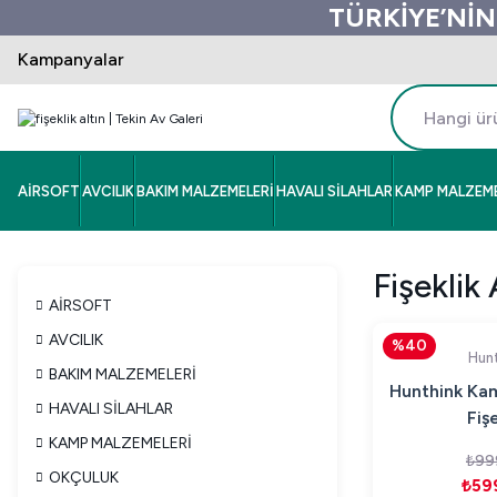
TÜRKİYE’NİN
Kampanyalar
AİRSOFT
AVCILIK
BAKIM MALZEMELERİ
HAVALI SİLAHLAR
KAMP MALZEME
Fişeklik 
AİRSOFT
AVCILIK
%40
Hunt
BAKIM MALZEMELERİ
Hunthink Kam
HAVALI SİLAHLAR
Fişe
KAMP MALZEMELERİ
₺99
OKÇULUK
₺59