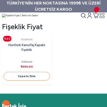
TÜRKİYE’NİN HER NOKTASINA 1999₺ VE ÜZERİ
ÜCRETSİZ KARGO
Fişeklik Fiyat
%40
Hunthink
Hunthink Kamuflaj Kapaklı
Fişeklik
₺999,00
₺599,00
Sepete Ekle
Destek İçin