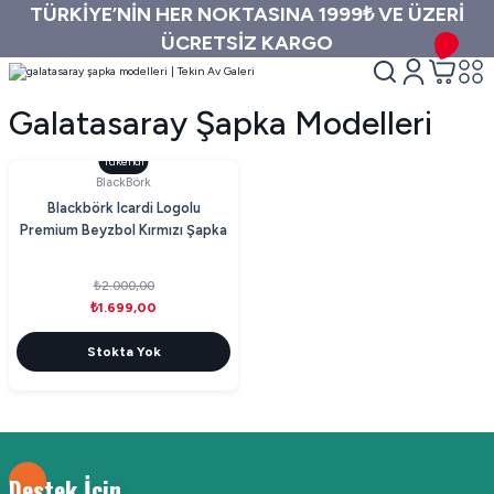
TÜRKİYE’NİN HER NOKTASINA 1999₺ VE ÜZERİ
ÜCRETSİZ KARGO
Galatasaray Şapka Modelleri
Tükendi
BlackBörk
Blackbörk Icardi Logolu
Premium Beyzbol Kırmızı Şapka
₺2.000,00
₺1.699,00
Stokta Yok
Destek İçin