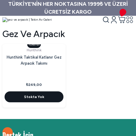
TÜRKİYE’NİN HER NOKTASINA 1999₺ VE ÜZERİ
ÜCRETSİZ KARGO
Gez Ve Arpacık
Tükendi
Hunthink
Hunthink Taktikal Katlanır Gez
Arpacık Takımı
₺249,00
Stokta Yok
Destek İçin