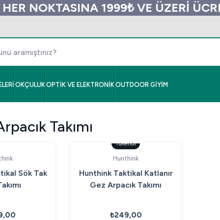
 HER NOKTASINA 1999₺ VE ÜZERİ ÜC
LERİ
OKÇULUK
OPTİK VE ELEKTRONİK
OUTDOOR GİYİM
Arpacık Takımı
Tükendi
hink
Hunthink
tikal Sök Tak
Hunthink Taktikal Katlanır
akımı
Gez Arpacık Takımı
9,00
₺249,00