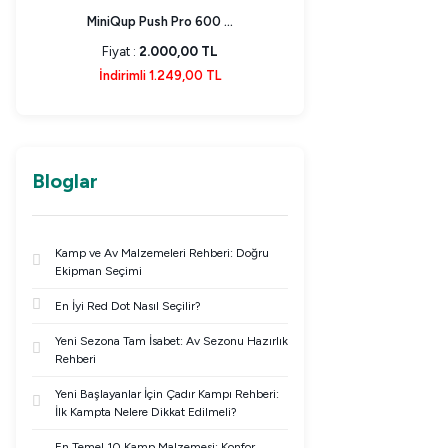
MiniQup Push Pro 600 ...
Miniqup Push Pro 
Fiyat :
2.000,00 TL
Fiyat :
2.000,0
İndirimli 1.249,00 TL
İndirimli 1.249,
Bloglar
Kamp ve Av Malzemeleri Rehberi: Doğru
Ekipman Seçimi
En İyi Red Dot Nasıl Seçilir?
Yeni Sezona Tam İsabet: Av Sezonu Hazırlık
Rehberi
Yeni Başlayanlar İçin Çadır Kampı Rehberi:
İlk Kampta Nelere Dikkat Edilmeli?
En Temel 10 Kamp Malzemesi: Konfor,