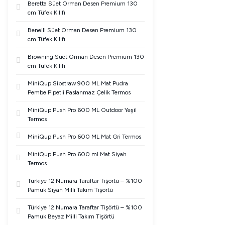
Beretta Süet Orman Desen Premium 130
cm Tüfek Kılıfı
Benelli Süet Orman Desen Premium 130
cm Tüfek Kılıfı
Browning Süet Orman Desen Premium 130
cm Tüfek Kılıfı
MiniQup Sipstraw 900 ML Mat Pudra
Pembe Pipetli Paslanmaz Çelik Termos
MiniQup Push Pro 600 ML Outdoor Yeşil
Termos
MiniQup Push Pro 600 ML Mat Gri Termos
MiniQup Push Pro 600 ml Mat Siyah
Termos
Türkiye 12 Numara Taraftar Tişörtü – %100
Pamuk Siyah Milli Takım Tişörtü
Türkiye 12 Numara Taraftar Tişörtü – %100
Pamuk Beyaz Milli Takım Tişörtü