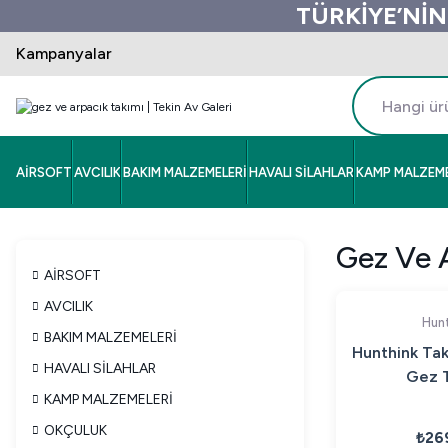
TÜRKİYE’NİN
Kampanyalar
AİRSOFT
AVCILIK
BAKIM MALZEMELERİ
HAVALI SİLAHLAR
KAMP MALZEME
Gez Ve 
AİRSOFT
AVCILIK
Hunt
BAKIM MALZEMELERİ
Hunthink Tak
HAVALI SİLAHLAR
Gez T
KAMP MALZEMELERİ
OKÇULUK
₺26