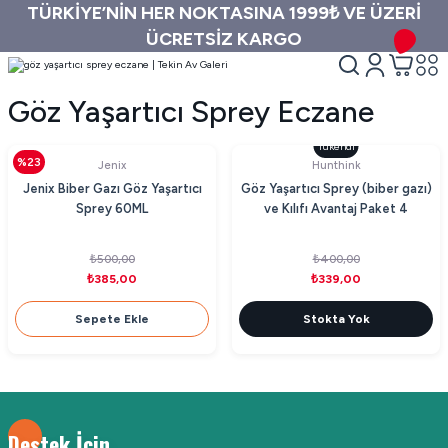
TÜRKİYE’NİN HER NOKTASINA 1999₺ VE ÜZERİ
ÜCRETSİZ KARGO
Göz Yaşartıcı Sprey Eczane
Tükendi
%23
Jenix
Hunthink
Jenix Biber Gazı Göz Yaşartıcı
Göz Yaşartıcı Sprey (biber gazı)
Sprey 60ML
ve Kılıfı Avantaj Paket 4
₺500,00
₺400,00
₺385,00
₺339,00
Sepete Ekle
Stokta Yok
Destek İçin