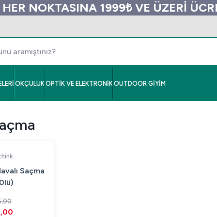
 HER NOKTASINA 1999₺ VE ÜZERİ ÜC
LERİ
OKÇULUK
OPTİK VE ELEKTRONİK
OUTDOOR GİYİM
Saçma
hink
avalı Saçma
0lü)
,00
,00