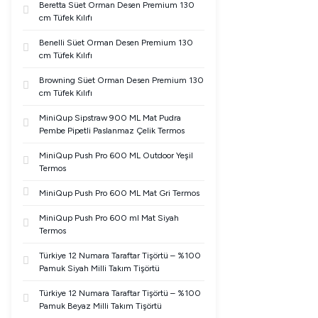
Beretta Süet Orman Desen Premium 130
cm Tüfek Kılıfı
Benelli Süet Orman Desen Premium 130
cm Tüfek Kılıfı
Browning Süet Orman Desen Premium 130
cm Tüfek Kılıfı
MiniQup Sipstraw 900 ML Mat Pudra
Pembe Pipetli Paslanmaz Çelik Termos
MiniQup Push Pro 600 ML Outdoor Yeşil
Termos
MiniQup Push Pro 600 ML Mat Gri Termos
MiniQup Push Pro 600 ml Mat Siyah
Termos
Türkiye 12 Numara Taraftar Tişörtü – %100
Pamuk Siyah Milli Takım Tişörtü
Türkiye 12 Numara Taraftar Tişörtü – %100
Pamuk Beyaz Milli Takım Tişörtü