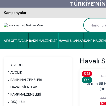
TÜRKİYE’NİN
Kampanyalar
AİRSOFT
AVCILIK
BAKIM MALZEMELERİ
HAVALI SİLAHLAR
KAMP MALZEME
Havalı 
AİRSOFT
AVCILIK
%22
Hunt
BAKIM MALZEMELERİ
Yeni
4.5 mm BB H
HAVALI SİLAHLAR
(30
KAMP MALZEMELERİ
₺45
OKÇULUK
₺35