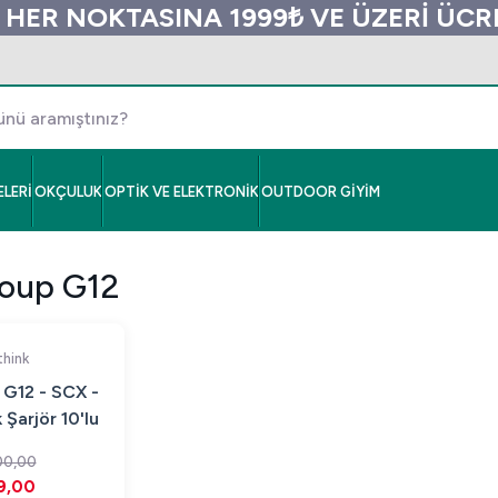
 HER NOKTASINA 1999₺ VE ÜZERİ ÜC
LERİ
OKÇULUK
OPTİK VE ELEKTRONİK
OUTDOOR GİYİM
oup G12
hink
G12 - SCX -
Şarjör 10'lu
00,00
9,00