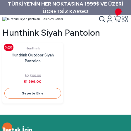
TÜRKİYE’NİN HER NOKTASINA 1999₺ VE ÜZERİ
ÜCRETSİZ KARGO
Hunthink Siyah Pantolon
%20
Hunthink
Hunthink Outdoor Siyah
Pantolon
₺2.500,00
₺1.999,00
Sepete Ekle
Destek İçin