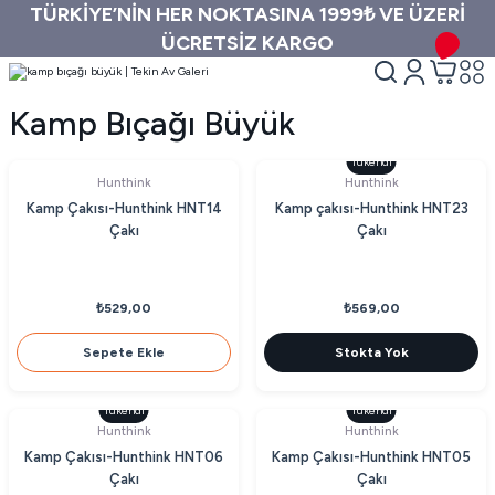
TÜRKİYE’NİN HER NOKTASINA 1999₺ VE ÜZERİ
ÜCRETSİZ KARGO
Kamp Bıçağı Büyük
Tükendi
Hunthink
Hunthink
Kamp Çakısı-Hunthink HNT14
Kamp çakısı-Hunthink HNT23
Çakı
Çakı
₺529,00
₺569,00
Sepete Ekle
Stokta Yok
Tükendi
Tükendi
Hunthink
Hunthink
Kamp Çakısı-Hunthink HNT06
Kamp Çakısı-Hunthink HNT05
Çakı
Çakı