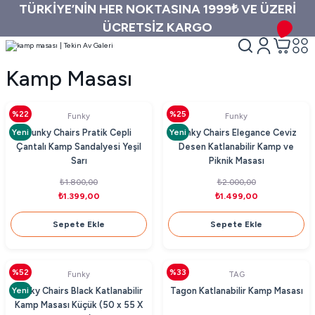
TÜRKİYE’NİN HER NOKTASINA 1999₺ VE ÜZERİ
ÜCRETSİZ KARGO
Kamp Masası
%22
%25
Funky
Funky
Yeni
Yeni
Funky Chairs Pratik Cepli
Funky Chairs Elegance Ceviz
Çantalı Kamp Sandalyesi Yeşil
Desen Katlanabilir Kamp ve
Sarı
Piknik Masası
₺1.800,00
₺2.000,00
₺1.399,00
₺1.499,00
Sepete Ekle
Sepete Ekle
%52
%33
Funky
TAG
Yeni
Funky Chairs Black Katlanabilir
Tagon Katlanabilir Kamp Masası
Kamp Masası Küçük (50 x 55 X