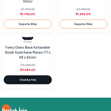
53cm)
₺3.750,00
₺3.000,00
₺1.799,00
₺1.999,00
Sepete Ekle
Sepete Ekle
Tükendi
Funky
Funky Chairs Black Katlanabilir
Büyük Siyah Kamp Masası (71 x
68 x 62cm)
₺4.000,00
₺2.599,00
Stokta Yok
Destek İçin