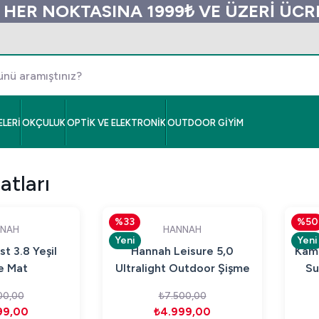
 HER NOKTASINA 1999₺ VE ÜZERİ ÜC
LERİ
OKÇULUK
OPTİK VE ELEKTRONİK
OUTDOOR GİYİM
tları
%33
%50
NAH
HANNAH
Yeni
Yeni
t 3.8 Yeşil
Hannah Leisure 5,0
Kamp
e Mat
Ultralight Outdoor Şişme
Su
Kamp Matı Parrot Green
Foa
00,00
₺7.500,00
99,00
₺4.999,00