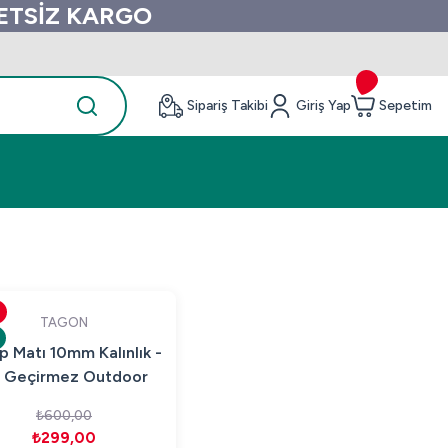
RETSİZ KARGO
Sipariş Takibi
Giriş Yap
Sepetim
TAGON
 Matı 10mm Kalınlık -
 Geçirmez Outdoor
m Mat | Uyku ve Yoga
₺600,00
Matı
₺299,00