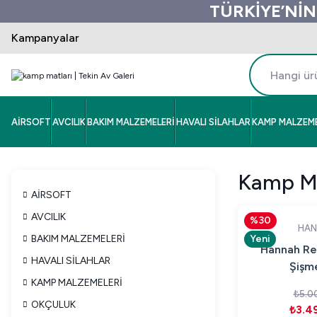
TÜRKİYE’NİN
Kampanyalar
AİRSOFT
AVCILIK
BAKIM MALZEMELERİ
HAVALI SİLAHLAR
KAMP MALZEME
Kamp Ma
AİRSOFT
AVCILIK
%30
HAN
BAKIM MALZEMELERİ
Yeni
Hannah Res
HAVALI SİLAHLAR
Şişm
KAMP MALZEMELERİ
₺5.0
OKÇULUK
₺3.4