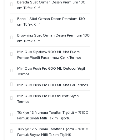
Beretta Süet Orman Desen Premium 130
cm Tüfek Kılıfı
Benelli Süet Orman Desen Premium 130
cm Tüfek Kılıfı
Browning Süet Orman Desen Premium 130
cm Tüfek Kılıfı
MiniQup Sipstraw 900 ML Mat Pudra
Pembe Pipetli Paslanmaz Çelik Termos
MiniQup Push Pro 600 ML Outdoor Yeşil
Termos
MiniQup Push Pro 600 ML Mat Gri Termos
MiniQup Push Pro 600 ml Mat Siyah
Termos
Türkiye 12 Numara Taraftar Tişörtü – %100
Pamuk Siyah Milli Takım Tişörtü
Türkiye 12 Numara Taraftar Tişörtü – %100
Pamuk Beyaz Milli Takım Tişörtü