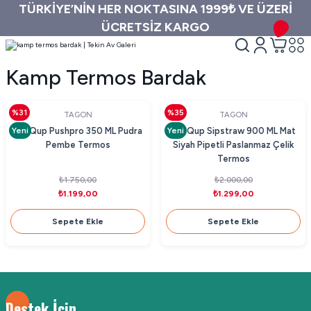
TÜRKİYE’NİN HER NOKTASINA 1999₺ VE ÜZERİ
ÜCRETSİZ KARGO
Kamp Termos Bardak
%31
%35
TAGON
TAGON
Yeni
Yeni
MiniQup Pushpro 350 ML Pudra
MiniQup Sipstraw 900 ML Mat
Pembe Termos
Siyah Pipetli Paslanmaz Çelik
Termos
₺1.750,00
₺2.000,00
₺1.199,00
₺1.299,00
Sepete Ekle
Sepete Ekle
Destek İçin