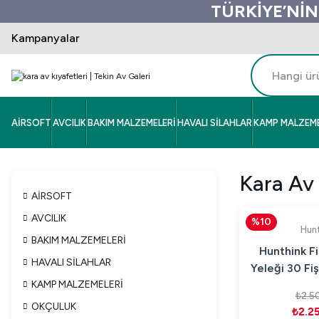
TÜRKİYE’NİN
Kampanyalar
AİRSOFT
AVCILIK
BAKIM MALZEMELERİ
HAVALI SİLAHLAR
KAMP MALZEME
Kara Av 
AİRSOFT
AVCILIK
%10
Hunt
BAKIM MALZEMELERİ
Hunthink Fiş
HAVALI SİLAHLAR
Yeleği 30 Fiş
KAMP MALZEMELERİ
Çok 
₺2.5
OKÇULUK
₺2.2