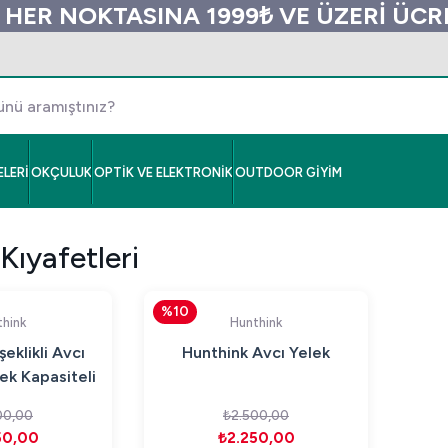
 HER NOKTASINA 1999₺ VE ÜZERİ ÜC
LERİ
OKÇULUK
OPTİK VE ELEKTRONİK
OUTDOOR GİYİM
Kıyafetleri
%10
hink
Hunthink
eklikli Avcı
Hunthink Avcı Yelek
ek Kapasiteli
Cepli
00,00
₺2.500,00
50,00
₺2.250,00