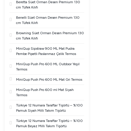
Beretta Süet Orman Desen Premium 130
cm Tüfek Kılıfı
Benelli Süet Orman Desen Premium 130
cm Tüfek Kılıfı
Browning Süet Orman Desen Premium 130
cm Tüfek Kılıfı
MiniQup Sipstraw 900 ML Mat Pudra
Pembe Pipetli Paslanmaz Çelik Termos
MiniQup Push Pro 600 ML Outdoor Yeşil
Termos
MiniQup Push Pro 600 ML Mat Gri Termos
MiniQup Push Pro 600 ml Mat Siyah
Termos
Türkiye 12 Numara Taraftar Tişörtü – %100
Pamuk Siyah Milli Takım Tişörtü
Türkiye 12 Numara Taraftar Tişörtü – %100
Pamuk Beyaz Milli Takım Tişörtü