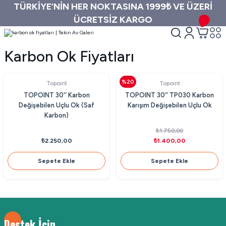
TÜRKİYE’NİN HER NOKTASINA 1999₺ VE ÜZERİ
ÜCRETSİZ KARGO
Karbon Ok Fiyatları
%20
Topoint
Topoint
TOPOINT 30'' Karbon
TOPOINT 30'' TP030 Karbon
Değişebilen Uçlu Ok (Saf
Karışım Değişebilen Uçlu Ok
Karbon)
₺1.750,00
₺2.250,00
₺1.400,00
Sepete Ekle
Sepete Ekle
Destek İçin