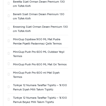
Beretta Süet Orman Desen Premium 130
cm Tüfek Kılıfı
Benelli Süet Orman Desen Premium 130
cm Tüfek Kılıfı
Browning Süet Orman Desen Premium 130
cm Tüfek Kılıfı
MiniQup Sipstraw 900 ML Mat Pudra
Pembe Pipetli Paslanmaz Çelik Termos
MiniQup Push Pro 600 ML Outdoor Yeşil
Termos
MiniQup Push Pro 600 ML Mat Gri Termos
MiniQup Push Pro 600 ml Mat Siyah
Termos
Türkiye 12 Numara Taraftar Tişörtü – %100
Pamuk Siyah Milli Takım Tişörtü
Türkiye 12 Numara Taraftar Tişörtü – %100
Pamuk Beyaz Milli Takım Tişörtü