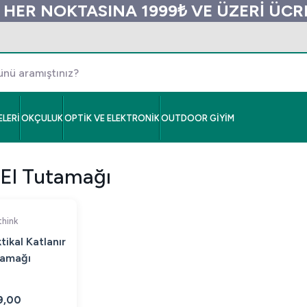
 HER NOKTASINA 1999₺ VE ÜZERİ ÜC
LERİ
OKÇULUK
OPTİK VE ELEKTRONİK
OUTDOOR GİYİM
 El Tutamağı
hink
ikal Katlanır
tamağı
9,00