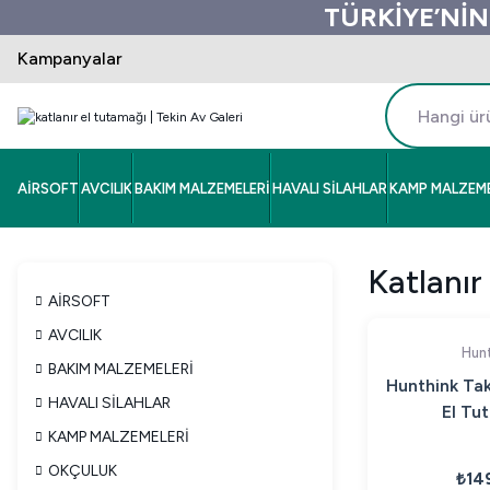
TÜRKİYE’NİN
Kampanyalar
AİRSOFT
AVCILIK
BAKIM MALZEMELERİ
HAVALI SİLAHLAR
KAMP MALZEME
Katlanır
AİRSOFT
AVCILIK
Hunt
BAKIM MALZEMELERİ
Hunthink Takt
HAVALI SİLAHLAR
El Tu
KAMP MALZEMELERİ
OKÇULUK
₺14