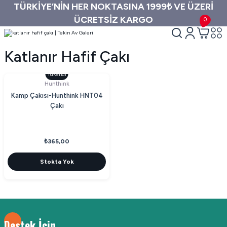
TÜRKİYE’NİN HER NOKTASINA 1999₺ VE ÜZERİ
ÜCRETSİZ KARGO
0
Katlanır Hafif Çakı
Tükendi
Hunthink
Kamp Çakısı-Hunthink HNT04
Çakı
₺365,00
Stokta Yok
Destek İçin