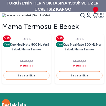
TÜRKİYE’NİN HER NOKTASINA 1999₺ VE ÜZERİ
ÜCRETSİZ KARGO
Mama Termosu E Bebek
%35
%35
TAGON
TAGON
Yeni
Yeni
MiniQup MealMate 500 ML Yeşil
MiniQup MealMate 500 ML Mor
Bebek Mama Termos
Bebek Mama Termos
₺2.000,00
₺2.000,00
₺1.299,00
₺1.299,00
Sepete Ekle
Sepete Ekle
Destek İçin