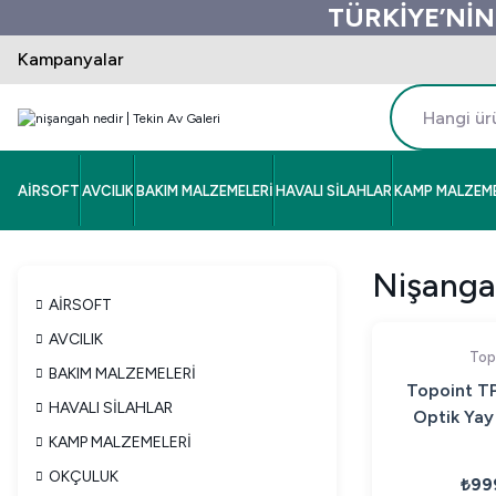
TÜRKİYE’NİN
Kampanyalar
AİRSOFT
AVCILIK
BAKIM MALZEMELERİ
HAVALI SİLAHLAR
KAMP MALZEME
Nişanga
AİRSOFT
AVCILIK
Top
BAKIM MALZEMELERİ
Topoint TP
HAVALI SİLAHLAR
Optik Yay
KAMP MALZEMELERİ
OKÇULUK
₺99