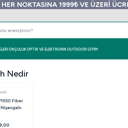
 HER NOKTASINA 1999₺ VE ÜZERİ ÜC
LERİ
OKÇULUK
OPTİK VE ELEKTRONİK
OUTDOOR GİYİM
h Nedir
oint
1550 Fiber
 Nişangahı
9,00