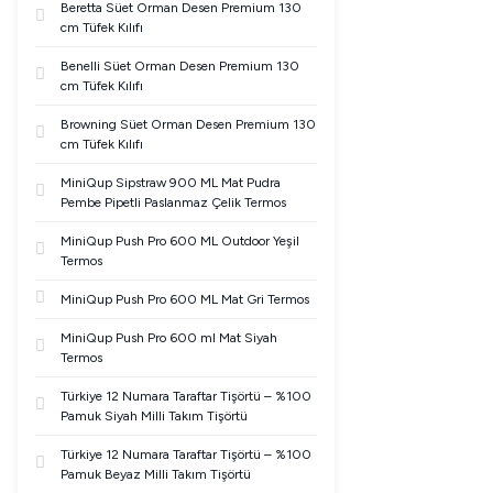
Beretta Süet Orman Desen Premium 130
cm Tüfek Kılıfı
Benelli Süet Orman Desen Premium 130
cm Tüfek Kılıfı
Browning Süet Orman Desen Premium 130
cm Tüfek Kılıfı
MiniQup Sipstraw 900 ML Mat Pudra
Pembe Pipetli Paslanmaz Çelik Termos
MiniQup Push Pro 600 ML Outdoor Yeşil
Termos
MiniQup Push Pro 600 ML Mat Gri Termos
MiniQup Push Pro 600 ml Mat Siyah
Termos
Türkiye 12 Numara Taraftar Tişörtü – %100
Pamuk Siyah Milli Takım Tişörtü
Türkiye 12 Numara Taraftar Tişörtü – %100
Pamuk Beyaz Milli Takım Tişörtü