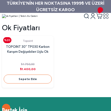
TÜRKİYE’NİN HER NOKTASINA 1999₺ VE ÜZERİ
ÜCRETSİZ KARGO
Ok Fiyatları
%20
Topoint
TOPOINT 30'' TP030 Karbon
Karışım Değişebilen Uçlu Ok
₺1.750,00
₺1.400,00
Sepete Ekle
Destek İçin