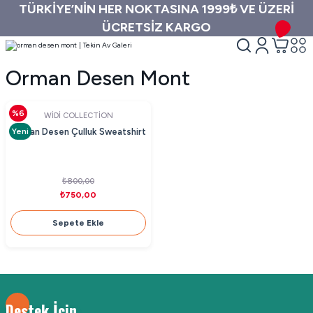
TÜRKİYE’NİN HER NOKTASINA 1999₺ VE ÜZERİ
ÜCRETSİZ KARGO
Orman Desen Mont
%6
WİDİ COLLECTİON
Yeni
Orman Desen Çulluk Sweatshirt
₺800,00
₺750,00
Sepete Ekle
Destek İçin