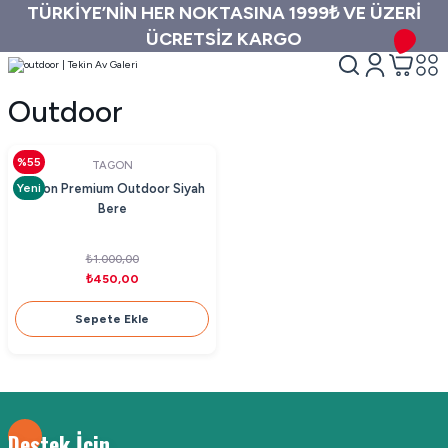
TÜRKİYE’NİN HER NOKTASINA 1999₺ VE ÜZERİ
ÜCRETSİZ KARGO
Outdoor
%55
TAGON
Yeni
Tagon Premium Outdoor Siyah
Bere
₺1.000,00
₺450,00
Sepete Ekle
Destek İçin