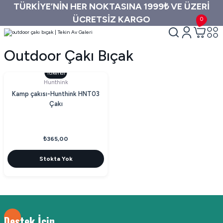
TÜRKİYE’NİN HER NOKTASINA 1999₺ VE ÜZERİ
ÜCRETSİZ KARGO
0
Outdoor Çakı Bıçak
Tükendi
Hunthink
Kamp çakısı-Hunthink HNT03
Çakı
₺365,00
Stokta Yok
Destek İçin