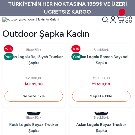
TÜRKİYE’NİN HER NOKTASINA 1999₺ VE ÜZERİ
ÜCRETSİZ KARGO
Outdoor Şapka Kadın
%15
%15
BlackBörk
BlackBörk
Yeni
Yeni
Kaplan Logolu Bej-Siyah Trucker
Kaplan Logolu Somon Beyzbol
Şapka
Şapka
₺2.000,00
₺2.000,00
₺1.699,00
₺1.699,00
Sepete Ekle
Sepete Ekle
Tükendi
Tükendi
BlackBörk
BlackBörk
Rock Logolu Beyaz Trucker
Aslan Logolu Beyaz Trucker
Şapka
Şapka