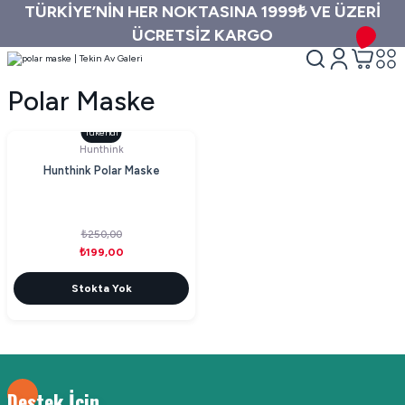
TÜRKİYE’NİN HER NOKTASINA 1999₺ VE ÜZERİ
ÜCRETSİZ KARGO
Polar Maske
Tükendi
Hunthink
Hunthink Polar Maske
₺250,00
₺199,00
Stokta Yok
Destek İçin