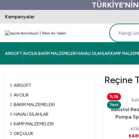
TÜRKİYE’NİN
Kampanyalar
AİRSOFT
AVCILIK
BAKIM MALZEMELERİ
HAVALI SİLAHLAR
KAMP MALZEME
Reçine T
AİRSOFT
AVCILIK
%36
Ball
BAKIM MALZEMELERİ
Yeni
Ballistol Re
HAVALI SİLAHLAR
Pompa Spr
KAMP MALZEMELERİ
(Reçine
₺75
OKÇULUK
₺48