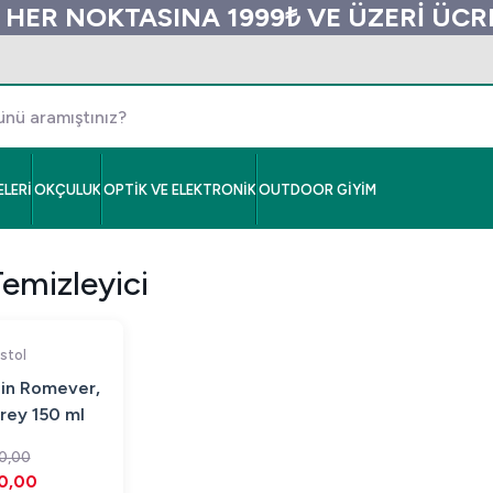
 HER NOKTASINA 1999₺ VE ÜZERİ ÜC
LERİ
OKÇULUK
OPTİK VE ELEKTRONİK
OUTDOOR GİYİM
emizleyici
istol
sin Romever,
ey 150 ml
 Sökücü)
0,00
0,00