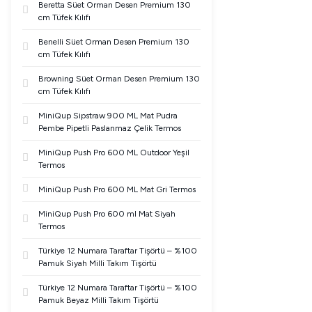
Beretta Süet Orman Desen Premium 130
cm Tüfek Kılıfı
Benelli Süet Orman Desen Premium 130
cm Tüfek Kılıfı
Browning Süet Orman Desen Premium 130
cm Tüfek Kılıfı
MiniQup Sipstraw 900 ML Mat Pudra
Pembe Pipetli Paslanmaz Çelik Termos
MiniQup Push Pro 600 ML Outdoor Yeşil
Termos
MiniQup Push Pro 600 ML Mat Gri Termos
MiniQup Push Pro 600 ml Mat Siyah
Termos
Türkiye 12 Numara Taraftar Tişörtü – %100
Pamuk Siyah Milli Takım Tişörtü
Türkiye 12 Numara Taraftar Tişörtü – %100
Pamuk Beyaz Milli Takım Tişörtü