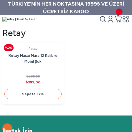
TÜRKİYE’NİN HER NOKTASINA 1999₺ VE ÜZERİ
ÜCRETSİZ KARGO
Retay
%20
Retay
Retay Masai Mara 12 Kalibre
Mobil Şok
₺500,00
₺399,00
Sepete Ekle
Destek İçin