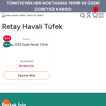
TÜRKİYE’NİN HER NOKTASINA 1999₺ VE ÜZERİ
ÜCRETSİZ KARGO
Retay Havali Tüfek
%34
Retay
Yeni
Retay 125X Siyah Havalı Tüfek
₺6.000,00
₺3.950,00
Sepete Ekle
Destek İçin