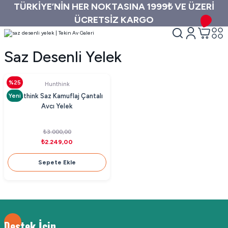
TÜRKİYE’NİN HER NOKTASINA 1999₺ VE ÜZERİ
ÜCRETSİZ KARGO
Saz Desenli Yelek
%25
Hunthink
Yeni
Hunthink Saz Kamuflaj Çantalı
Avcı Yelek
₺3.000,00
₺2.249,00
Sepete Ekle
Destek İçin