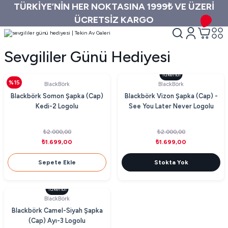
TÜRKİYE’NİN HER NOKTASINA 1999₺ VE ÜZERİ
ÜCRETSİZ KARGO
Sevgililer Günü Hediyesi
Tükendi
%15
BlackBörk
BlackBörk
Blackbörk Somon Şapka (Cap)
Blackbörk Vizon Şapka (Cap) -
Kedi-2 Logolu
See You Later Never Logolu
₺2.000,00
₺2.000,00
₺1.699,00
₺1.699,00
Sepete Ekle
Stokta Yok
Tükendi
BlackBörk
Blackbörk Camel-Siyah Şapka
(Cap) Ayı-3 Logolu