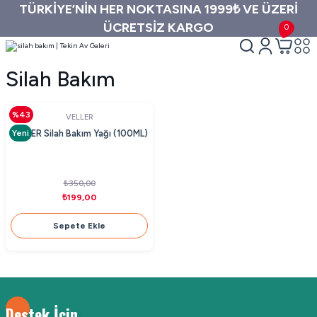
TÜRKİYE’NİN HER NOKTASINA 1999₺ VE ÜZERİ
ÜCRETSİZ KARGO
0
Silah Bakım
%43
VELLER
Yeni
VELLER Silah Bakım Yağı (100ML)
₺350,00
₺199,00
Sepete Ekle
Destek İçin