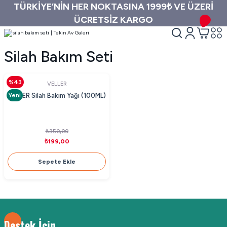
TÜRKİYE’NİN HER NOKTASINA 1999₺ VE ÜZERİ
ÜCRETSİZ KARGO
Silah Bakım Seti
%43
VELLER
Yeni
VELLER Silah Bakım Yağı (100ML)
₺350,00
₺199,00
Sepete Ekle
Destek İçin