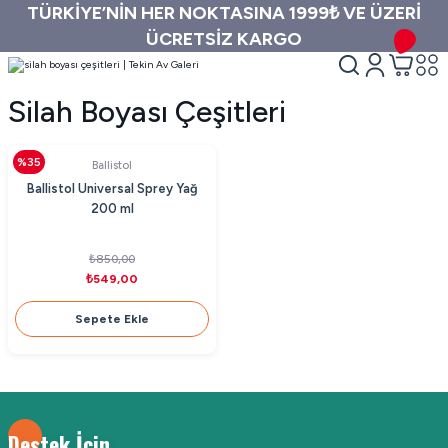
TÜRKİYE’NİN HER NOKTASINA 1999₺ VE ÜZERİ
ÜCRETSİZ KARGO
Silah Boyası Çeşitleri
%35
Ballistol
Ballistol Universal Sprey Yağ
200 ml
₺850,00
₺549,00
Sepete Ekle
Destek İçin