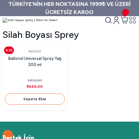
TÜRKİYE’NİN HER NOKTASINA 1999₺ VE ÜZERİ
ÜCRETSİZ KARGO
Silah Boyası Sprey
%35
Ballistol
Ballistol Universal Sprey Yağ
200 ml
₺850,00
₺549,00
Sepete Ekle
Destek İçin