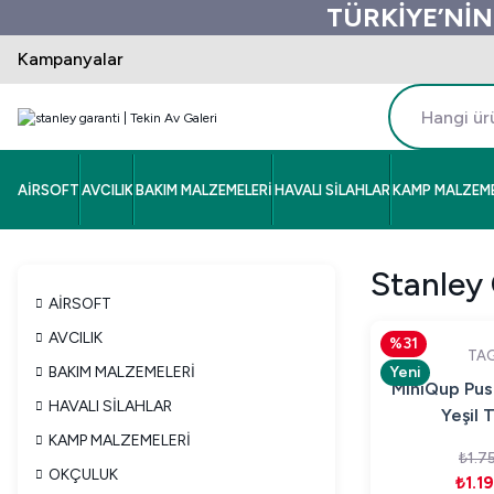
TÜRKİYE’NİN
Kampanyalar
AİRSOFT
AVCILIK
BAKIM MALZEMELERİ
HAVALI SİLAHLAR
KAMP MALZEME
Stanley 
AİRSOFT
AVCILIK
%31
TA
BAKIM MALZEMELERİ
Yeni
MiniQup Pus
HAVALI SİLAHLAR
Yeşil 
KAMP MALZEMELERİ
₺1.7
OKÇULUK
₺1.1