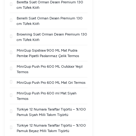
Beretta Süet Orman Desen Premium 130
cm Tüfek Kılıfı
Benelli Süet Orman Desen Premium 130
cm Tüfek Kılıfı
Browning Süet Orman Desen Premium 130
cm Tüfek Kılıfı
MiniQup Sipstraw 900 ML Mat Pudra
Pembe Pipetli Paslanmaz Çelik Termos
MiniQup Push Pro 600 ML Outdoor Yeşil
Termos
MiniQup Push Pro 600 ML Mat Gri Termos
MiniQup Push Pro 600 ml Mat Siyah
Termos
Türkiye 12 Numara Taraftar Tişörtü – %100
Pamuk Siyah Milli Takım Tişörtü
Türkiye 12 Numara Taraftar Tişörtü – %100
Pamuk Beyaz Milli Takım Tişörtü