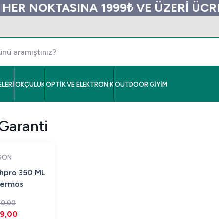
 HER NOKTASINA 1999₺ VE ÜZERİ ÜC
LERİ
OKÇULUK
OPTİK VE ELEKTRONİK
OUTDOOR GİYİM
Garanti
GON
hpro 350 ML
Termos
50,00
99,00