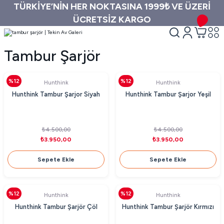
TÜRKİYE’NİN HER NOKTASINA 1999₺ VE ÜZERİ
ÜCRETSİZ KARGO
Tambur Şarjör
%12
%12
Hunthink
Hunthink
Hunthink Tambur Şarjor Siyah
Hunthink Tambur Şarjor Yeşil
₺4.500,00
₺4.500,00
₺3.950,00
₺3.950,00
Sepete Ekle
Sepete Ekle
%12
%12
Hunthink
Hunthink
Hunthink Tambur Şarjör Çöl
Hunthink Tambur Şarjör Kırmızı