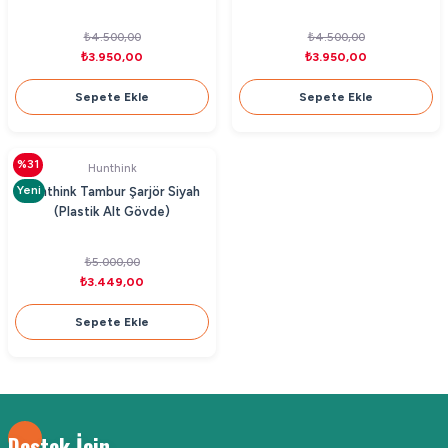
₺4.500,00
₺4.500,00
₺3.950,00
₺3.950,00
Sepete Ekle
Sepete Ekle
%31
Hunthink
Yeni
Hunthink Tambur Şarjör Siyah
(Plastik Alt Gövde)
₺5.000,00
₺3.449,00
Sepete Ekle
Destek İçin