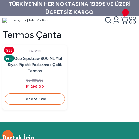
TÜRKİYE’NİN HER NOKTASINA 1999₺ VE ÜZERİ
ÜCRETSİZ KARGO
Termos Çanta
%35
TAGON
Yeni
MiniQup Sipstraw 900 ML Mat
Siyah Pipetli Paslanmaz Çelik
Termos
₺2.000,00
₺1.299,00
Sepete Ekle
Destek İçin