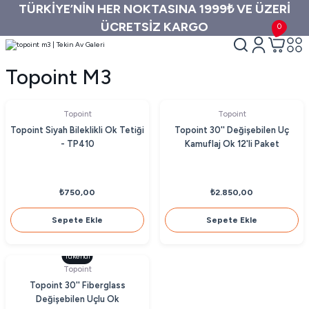
TÜRKİYE’NİN HER NOKTASINA 1999₺ VE ÜZERİ
ÜCRETSİZ KARGO
0
Topoint M3
Topoint
Topoint
Topoint Siyah Bileklikli Ok Tetiği
Topoint 30'' Değişebilen Uç
- TP410
Kamuflaj Ok 12'li Paket
₺750,00
₺2.850,00
Sepete Ekle
Sepete Ekle
Tükendi
Topoint
Topoint 30'' Fiberglass
Değişebilen Uçlu Ok