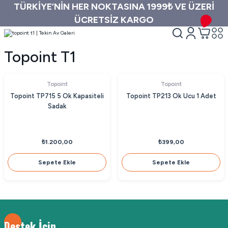
TÜRKİYE’NİN HER NOKTASINA 1999₺ VE ÜZERİ
ÜCRETSİZ KARGO
Topoint T1
Topoint
Topoint
Topoint TP715 5 Ok Kapasiteli
Topoint TP213 Ok Ucu 1 Adet
Sadak
₺1.200,00
₺399,00
Sepete Ekle
Sepete Ekle
Destek İçin