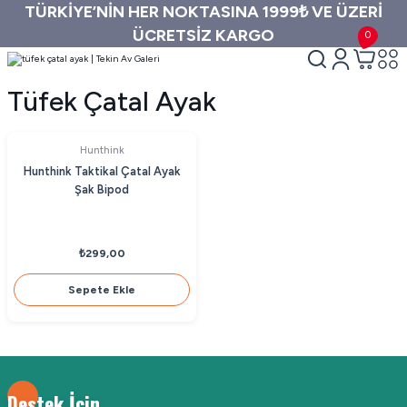
TÜRKİYE’NİN HER NOKTASINA 1999₺ VE ÜZERİ
ÜCRETSİZ KARGO
0
Tüfek Çatal Ayak
Hunthink
Hunthink Taktikal Çatal Ayak
Şak Bipod
₺299,00
Sepete Ekle
Destek İçin