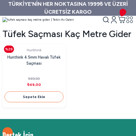
TÜRKİYE’NİN HER NOKTASINA 1999₺ VE ÜZERİ
ÜCRETSİZ KARGO
Tüfek Saçması Kaç Metre Gider
%29
Hunthink
Hunthink 4.5mm Havalı Tüfek
Saçması
₺69,00
₺49,00
Sepete Ekle
Destek İçin